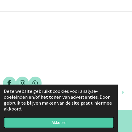
F
I
W
Deze website gebruikt cookies voor analyse-
A
N
H
© 2025 Margot Schoone Fotografie -
Algemene voorwaarden
E-
doeleinden en/of het tonen van advertenties. Door
C
S
A
mail: info@margotschoonefotografie.nl - Tel: +31 655972075
gebruik te blijven maken van de site gaat u hiermee
E
T
T
akkoord.
B
A
S
O
G
A
O
R
P
Akkoord
E-mailadres
K
A
P